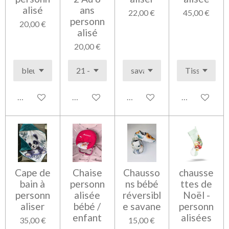
alisé
ans
22,00 €
45,00 €
personn
20,00 €
alisé
20,00 €
Voir les détails
Voir les détails
Voir les détails
Voir les détai
Cape de
Chaise
Chausso
chausse
bain à
personn
ns bébé
ttes de
personn
alisée
réversibl
Noël -
aliser
bébé /
e savane
personn
enfant
alisées
35,00 €
15,00 €