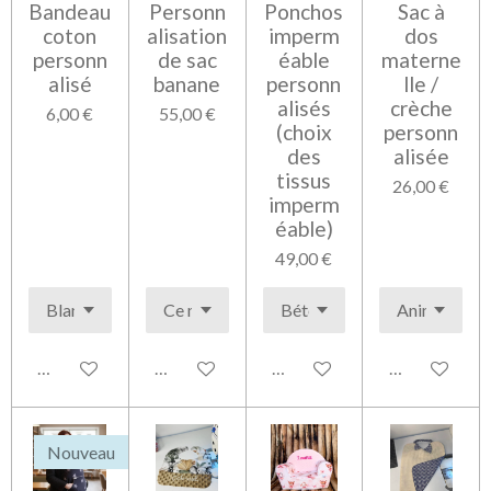
Bandeau
Personn
Ponchos
Sac à
coton
alisation
imperm
dos
personn
de sac
éable
materne
alisé
banane
personn
lle /
alisés
crèche
6,00 €
55,00 €
(choix
personn
des
alisée
tissus
26,00 €
imperm
éable)
49,00 €
Voir les détails
Voir les détails
Voir les détails
Voir les détai
Nouveau