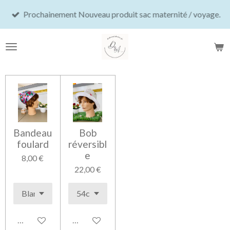
Passer
Prochainement Nouveau produit sac maternité / voyage.
au
contenu
principal
Bandeau
Bob
foulard
réversibl
e
8,00 €
22,00 €
Ajouter au panier
Ajouter au panier