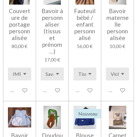
Couvert
Bavoir à
Fauteuil
Bavoir
ure de
personn
bébé /
materne
portage
aliser
enfant
lle
personn
(tissus
personn
personn
alisée
et
alisé
alisée
prénom
80,00 €
56,00 €
10,00 €
…)
17,00 €
Voir les détails
Voir les détails
Voir les détails
Voir les détai
Nouveau
Bavoir
Doudou
Blouse
Carnet