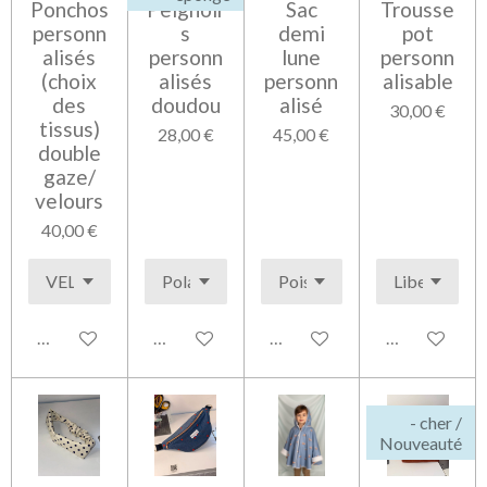
Ponchos
Peignoir
Sac
Trousse
personn
s
demi
pot
alisés
personn
lune
personn
(choix
alisés
personn
alisable
des
doudou
alisé
30,00 €
tissus)
28,00 €
45,00 €
double
gaze/
velours
40,00 €
Voir les détails
Voir les détails
Voir les détails
Voir les détai
- cher /
Nouveauté