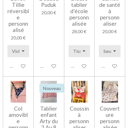
Tillie
Puduk
tablier
de santé
réversibl
d’école
à
20,00 €
e
personn
personn
personn
alisée
aliser
alisé
28,00 €
20,00 €
20,00 €
Voir les détails
Ajouter au panier
Voir les détails
Voir les détai
Nouveau
Col
Tablier
Coussin
Couvert
amovibl
enfant
à
ure
e
Arty du
personn
personn
personn
2 Au 8
aliser
alisée