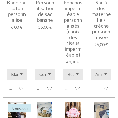
Bandeau
Personn
Ponchos
Sac à
coton
alisation
imperm
dos
personn
de sac
éable
materne
alisé
banane
personn
lle /
alisés
crèche
6,00 €
55,00 €
(choix
personn
des
alisée
tissus
26,00 €
imperm
éable)
49,00 €
Voir les détails
Voir les détails
Voir les détails
Voir les détai
Nouveau