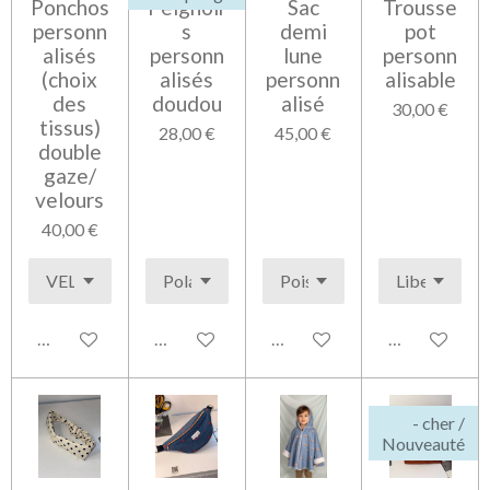
Ponchos
Peignoir
Sac
Trousse
personn
s
demi
pot
alisés
personn
lune
personn
(choix
alisés
personn
alisable
des
doudou
alisé
30,00 €
tissus)
28,00 €
45,00 €
double
gaze/
velours
40,00 €
Voir les détails
Voir les détails
Voir les détails
Voir les détai
- cher /
Nouveauté