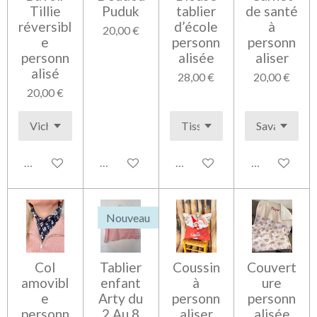
Tillie
Puduk
tablier
de santé
réversibl
d’école
à
20,00 €
e
personn
personn
personn
alisée
aliser
alisé
28,00 €
20,00 €
20,00 €
Voir les détails
Ajouter au panier
Voir les détails
Voir les détai
Nouveau
Col
Tablier
Coussin
Couvert
amovibl
enfant
à
ure
e
Arty du
personn
personn
personn
2 Au 8
aliser
alisée