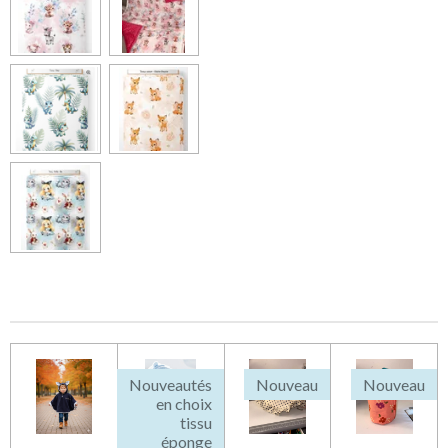
Nouveautés
Nouveau
Nouveau
en choix
tissu
éponge