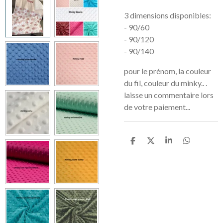
3 dimensions disponibles:
- 90/60
- 90/120
- 90/140
pour le prénom, la couleur
du fil, couleur du minky.. .
laisse un commentaire lors
de votre paiement...
P
P
P
P
a
a
a
a
r
r
r
r
t
t
t
t
a
a
a
a
g
g
g
g
e
e
e
e
r
r
r
r