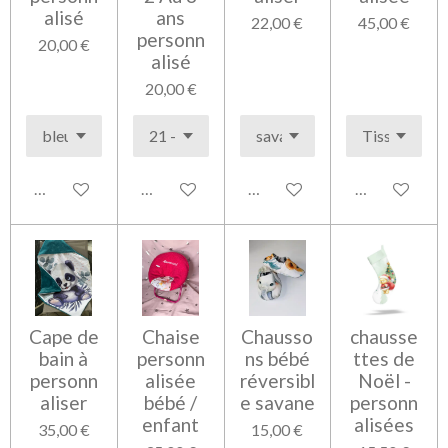
alisé
ans
22,00 €
45,00 €
personn
20,00 €
alisé
20,00 €
Voir les détails
Voir les détails
Voir les détails
Voir les détai
Cape de
Chaise
Chausso
chausse
bain à
personn
ns bébé
ttes de
personn
alisée
réversibl
Noël -
aliser
bébé /
e savane
personn
enfant
alisées
35,00 €
15,00 €