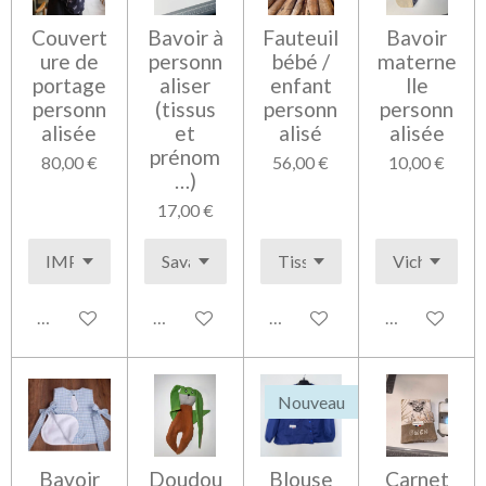
Couvert
Bavoir à
Fauteuil
Bavoir
ure de
personn
bébé /
materne
portage
aliser
enfant
lle
personn
(tissus
personn
personn
alisée
et
alisé
alisée
prénom
80,00 €
56,00 €
10,00 €
…)
17,00 €
Voir les détails
Voir les détails
Voir les détails
Voir les détai
Nouveau
Bavoir
Doudou
Blouse
Carnet