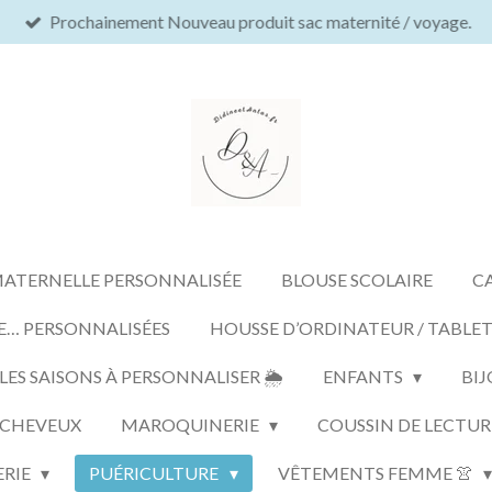
Prochainement Nouveau produit sac maternité / voyage.
MATERNELLE PERSONNALISÉE
BLOUSE SCOLAIRE
C
E… PERSONNALISÉES
HOUSSE D’ORDINATEUR / TABLE
S SAISONS À PERSONNALISER 🌦️
ENFANTS
BIJ
 CHEVEUX
MAROQUINERIE
COUSSIN DE LECTUR
ERIE
PUÉRICULTURE
VÊTEMENTS FEMME 👚