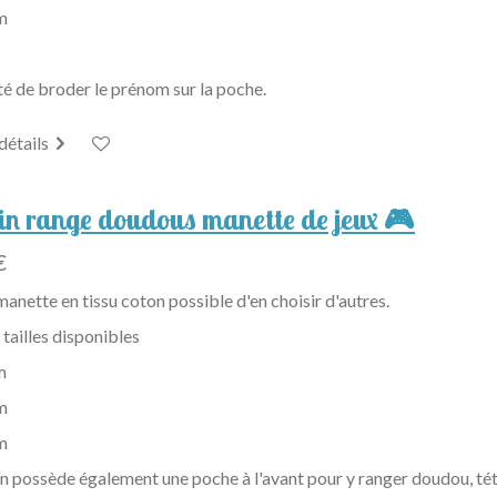
m
té de broder le prénom sur la poche.
 détails
in range doudous manette de jeux 🎮
€
anette en tissu coton possible d'en choisir d'autres.
 tailles disponibles
m
m
m
n possède également une poche à l'avant pour y ranger doudou, téti