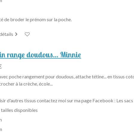
m
té de broder le prénom sur la poche.
 détails
in range doudous… Minnie
€
avec poche rangement pour doudous, attache tétine... en tissus co
crocher à la crèche, école...
isir d'autres tissus contactez moi sur ma page Facebook : Les sacs
 tailles disponibles
m
m