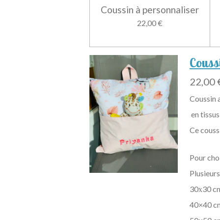
Coussin à personnaliser
22,00 €
Couss
22,00 
Coussin 
en tissu
Ce coussi
Pour cho
Plusieurs
30х30 c
40×40 c