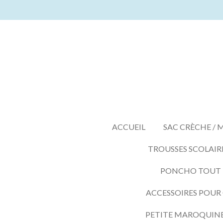
Passer
au
contenu
principal
ACCUEIL
SAC CRÈCHE / 
TROUSSES SCOLAIR
PONCHO TOUT LE
ACCESSOIRES POUR
PETITE MAROQUIN