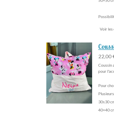
50×50 c
Possibili
Voir les
Couss
22,00 
Coussin 
pour l'ac
Pour cho
Plusieurs
30х30 c
40×40 c