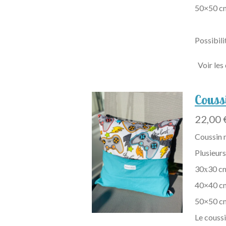
50×50 c
Possibili
Voir les
Couss
22,00 
Coussin m
Plusieurs
30х30 c
40×40 c
50×50 c
Le coussi