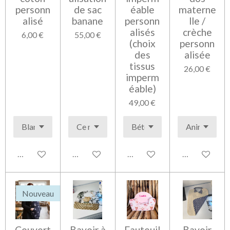
personn
de sac
éable
materne
alisé
banane
personn
lle /
alisés
crèche
6,00 €
55,00 €
(choix
personn
des
alisée
tissus
26,00 €
imperm
éable)
49,00 €
Voir les détails
Voir les détails
Voir les détails
Voir les détai
Nouveau
Couvert
Bavoir à
Fauteuil
Bavoir