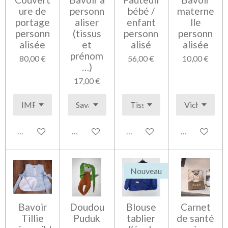
ure de
personn
bébé /
materne
portage
aliser
enfant
lle
personn
(tissus
personn
personn
alisée
et
alisé
alisée
prénom
80,00 €
56,00 €
10,00 €
…)
17,00 €
Voir les détails
Voir les détails
Voir les détails
Voir les détai
Nouveau
Bavoir
Doudou
Blouse
Carnet
Tillie
Puduk
tablier
de santé