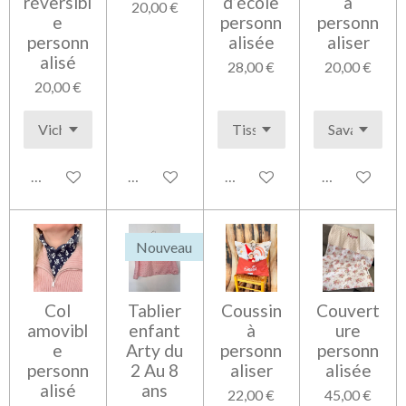
réversibl
d’école
à
20,00 €
e
personn
personn
personn
alisée
aliser
alisé
28,00 €
20,00 €
20,00 €
Voir les détails
Ajouter au panier
Voir les détails
Voir les détai
Nouveau
Col
Tablier
Coussin
Couvert
amovibl
enfant
à
ure
e
Arty du
personn
personn
personn
2 Au 8
aliser
alisée
alisé
ans
22,00 €
45,00 €