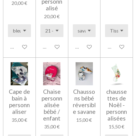
personn
20,00 €
alisé
20,00 €
Voir les détails
Voir les détails
Voir les détails
Voir les détai
Cape de
Chaise
Chausso
chausse
bain à
personn
ns bébé
ttes de
personn
alisée
réversibl
Noël -
aliser
bébé /
e savane
personn
enfant
alisées
35,00 €
15,00 €
35,00 €
15,50 €