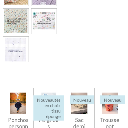
Nouveautés
Nouveau
Nouveau
en choix
tissu
éponge
Ponchos
Peignoir
Sac
Trousse
personn
s
demi
pot