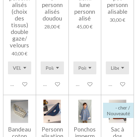
alisés
personn
lune
personn
(choix
alisés
personn
alisable
des
doudou
alisé
30,00 €
tissus)
28,00 €
45,00 €
double
gaze/
velours
40,00 €
Voir les détails
Voir les détails
Voir les détails
Voir les détai
- cher /
Nouveauté
Bandeau
Personn
Ponchos
Sac à
coton
alisation
imperm
dos