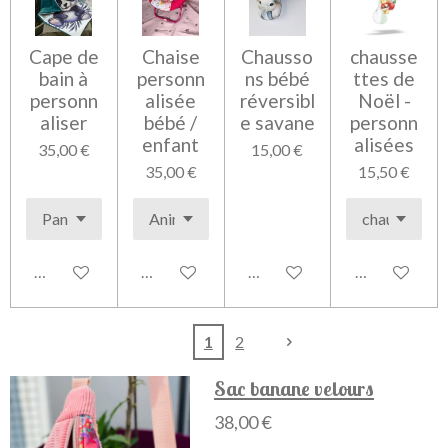
Cape de
Chaise
Chausso
chausse
bain à
personn
ns bébé
ttes de
personn
alisée
réversibl
Noël -
aliser
bébé /
e savane
personn
enfant
alisées
35,00 €
15,00 €
35,00 €
15,50 €
Voir les détails
Voir les détails
Voir les détails
Voir les détai
1
2
Sac banane velours
38,00 €