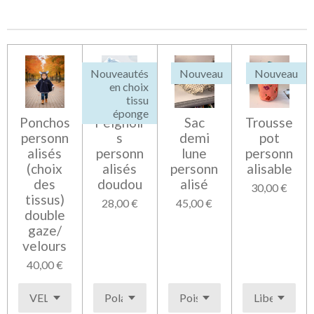
t
t
t
t
a
a
a
a
g
g
g
g
e
e
e
e
r
r
r
r
Nouveautés
Nouveau
Nouveau
en choix
tissu
éponge
Ponchos
Peignoir
Sac
Trousse
personn
s
demi
pot
alisés
personn
lune
personn
(choix
alisés
personn
alisable
des
doudou
alisé
30,00 €
tissus)
28,00 €
45,00 €
double
gaze/
velours
40,00 €