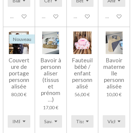
Voir les détails
Voir les détails
Voir les détails
Voir les détai
Nouveau
Couvert
Bavoir à
Fauteuil
Bavoir
ure de
personn
bébé /
materne
portage
aliser
enfant
lle
personn
(tissus
personn
personn
alisée
et
alisé
alisée
prénom
80,00 €
56,00 €
10,00 €
…)
17,00 €