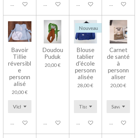
Voir les détails
Voir les détails
Voir les détails
Voir les détai
Nouveau
Bavoir
Doudou
Blouse
Carnet
Tillie
Puduk
tablier
de santé
réversibl
d’école
à
20,00 €
e
personn
personn
personn
alisée
aliser
alisé
28,00 €
20,00 €
20,00 €
Voir les détails
Ajouter au panier
Voir les détails
Voir les détai