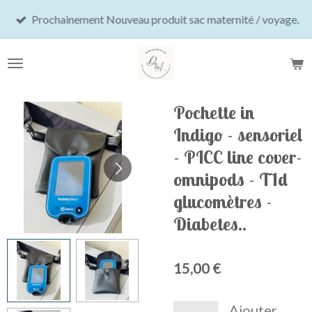
Passer
Prochainement Nouveau produit sac maternité / voyage.
au
contenu
principal
Pochette in
Indigo - sensoriel
- PICC line cover-
omnipods - T1d
glucomètres -
Diabetes..
15,00 €
Ajouter