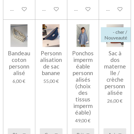
Voir les détails
Voir les détails
Voir les détails
Voir les détai
- cher /
Nouveauté
Bandeau
Personn
Ponchos
Sac à
coton
alisation
imperm
dos
personn
de sac
éable
materne
alisé
banane
personn
lle /
alisés
crèche
6,00 €
55,00 €
(choix
personn
des
alisée
tissus
26,00 €
imperm
éable)
49,00 €