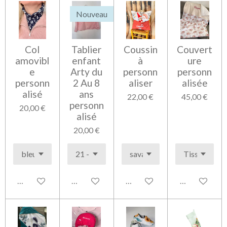
Nouveau
Col
Tablier
Coussin
Couvert
amovibl
enfant
à
ure
e
Arty du
personn
personn
personn
2 Au 8
aliser
alisée
alisé
ans
22,00 €
45,00 €
personn
20,00 €
alisé
20,00 €
Voir les détails
Voir les détails
Voir les détails
Voir les détai