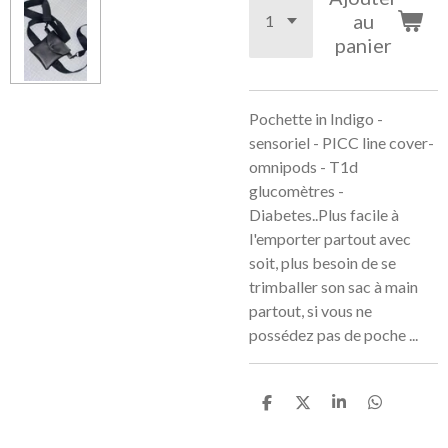
au
panier
Pochette in Indigo -
sensoriel - PICC line cover-
omnipods - T1d
glucomètres -
Diabetes..Plus facile à
l'emporter partout avec
soit, plus besoin de se
trimballer son sac à main
partout, si vous ne
possédez pas de poche ...
P
P
P
P
a
a
a
a
r
r
r
r