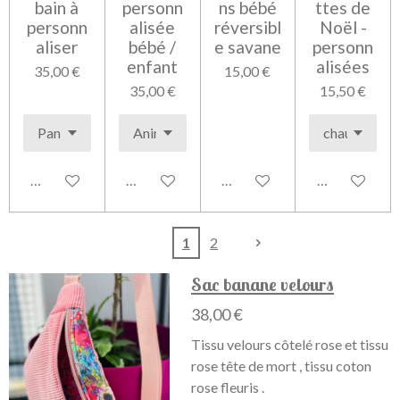
bain à
personn
ns bébé
ttes de
personn
alisée
réversibl
Noël -
aliser
bébé /
e savane
personn
enfant
alisées
35,00 €
15,00 €
35,00 €
15,50 €
Voir les détails
Voir les détails
Voir les détails
Voir les détai
1
2
Sac banane velours
38,00 €
Tissu velours côtelé rose et tissu
rose tête de mort , tissu coton
rose fleuris .