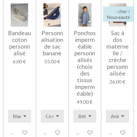
- cher /
Nouveauté
Bandeau
Personn
Ponchos
Sac à
coton
alisation
imperm
dos
personn
de sac
éable
materne
alisé
banane
personn
lle /
alisés
crèche
6,00 €
55,00 €
(choix
personn
des
alisée
tissus
26,00 €
imperm
éable)
49,00 €
Voir les détails
Voir les détails
Voir les détails
Voir les détai