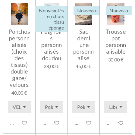
r
r
r
r
Nouveautés
Nouveau
Nouveau
en choix
tissu
éponge
Ponchos
Peignoir
Sac
Trousse
personn
s
demi
pot
alisés
personn
lune
personn
(choix
alisés
personn
alisable
des
doudou
alisé
30,00 €
tissus)
28,00 €
45,00 €
double
gaze/
velours
40,00 €
Voir les détails
Voir les détails
Voir les détails
Voir les détai