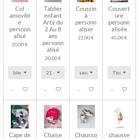
Col
Tablier
Coussin
Couvert
amovibl
enfant
à
ure
e
Arty du
personn
personn
personn
2 Au 8
aliser
alisée
alisé
ans
22,00 €
45,00 €
personn
20,00 €
alisé
20,00 €
Voir les détails
Voir les détails
Voir les détails
Voir les détai
Cape de
Chaise
Chausso
chausse