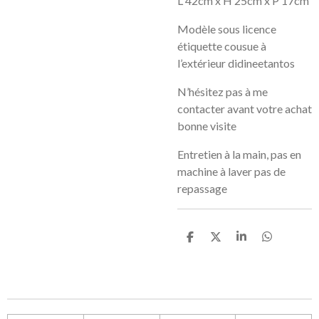
L 42cm x H 25cm x P 17cm
Modèle sous licence
étiquette cousue à
l’extérieur didineetantos
N’hésitez pas à me
contacter avant votre achat
bonne visite
Entretien à la main, pas en
machine à laver pas de
repassage
P
P
P
P
a
a
a
a
r
r
r
r
t
t
t
t
a
a
a
a
g
g
g
g
e
e
e
e