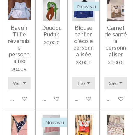
Nouveau
Bavoir
Doudou
Blouse
Carnet
Tillie
Puduk
tablier
de santé
réversibl
d’école
à
20,00 €
e
personn
personn
personn
alisée
aliser
alisé
28,00 €
20,00 €
20,00 €
Voir les détails
Ajouter au panier
Voir les détails
Voir les détai
Nouveau