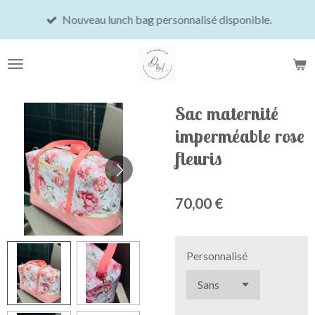
Passer
Nouveau lunch bag personnalisé disponible.
au
contenu
principal
Sac maternité
imperméable rose
fleuris
70,00 €
Personnalisé