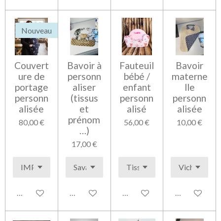
Nouveau
Couvert
Bavoir à
Fauteuil
Bavoir
ure de
personn
bébé /
materne
portage
aliser
enfant
lle
personn
(tissus
personn
personn
alisée
et
alisé
alisée
prénom
80,00 €
56,00 €
10,00 €
…)
17,00 €
Voir les détails
Voir les détails
Voir les détails
Voir les détai