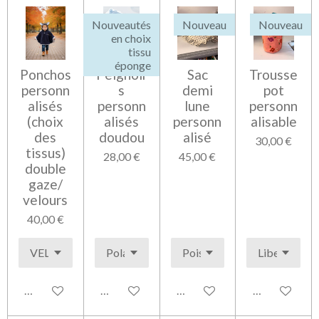
r
r
r
r
Nouveautés
Nouveau
Nouveau
en choix
tissu
éponge
Ponchos
Peignoir
Sac
Trousse
personn
s
demi
pot
alisés
personn
lune
personn
(choix
alisés
personn
alisable
des
doudou
alisé
30,00 €
tissus)
28,00 €
45,00 €
double
gaze/
velours
40,00 €
Voir les détails
Voir les détails
Voir les détails
Voir les détai