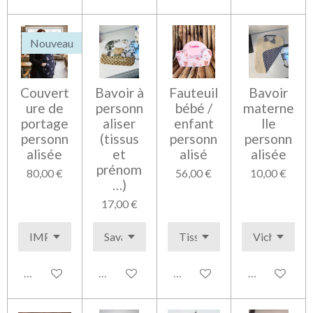
Nouveau
Couvert
Bavoir à
Fauteuil
Bavoir
ure de
personn
bébé /
materne
portage
aliser
enfant
lle
personn
(tissus
personn
personn
alisée
et
alisé
alisée
prénom
80,00 €
56,00 €
10,00 €
…)
17,00 €
Voir les détails
Voir les détails
Voir les détails
Voir les détai