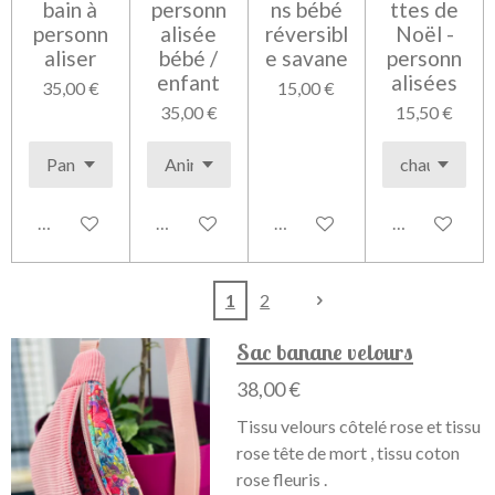
bain à
personn
ns bébé
ttes de
personn
alisée
réversibl
Noël -
aliser
bébé /
e savane
personn
enfant
alisées
35,00 €
15,00 €
35,00 €
15,50 €
Voir les détails
Voir les détails
Voir les détails
Voir les détai
1
2
Sac banane velours
38,00 €
Tissu velours côtelé rose et tissu
rose tête de mort , tissu coton
rose fleuris .