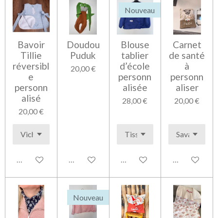
Nouveau
Bavoir
Doudou
Blouse
Carnet
Tillie
Puduk
tablier
de santé
réversibl
d’école
à
20,00 €
e
personn
personn
personn
alisée
aliser
alisé
28,00 €
20,00 €
20,00 €
Voir les détails
Ajouter au panier
Voir les détails
Voir les détai
Nouveau