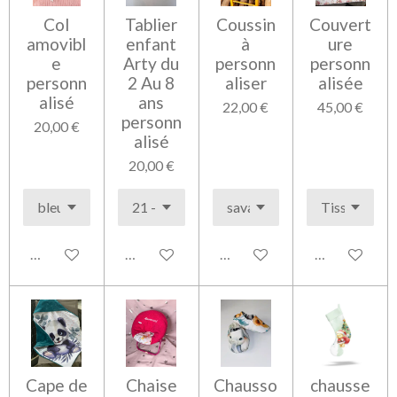
Col
Tablier
Coussin
Couvert
amovibl
enfant
à
ure
e
Arty du
personn
personn
personn
2 Au 8
aliser
alisée
alisé
ans
22,00 €
45,00 €
personn
20,00 €
alisé
20,00 €
Voir les détails
Voir les détails
Voir les détails
Voir les détai
Cape de
Chaise
Chausso
chausse