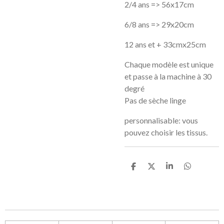
2/4 ans => 56x17cm
6/8 ans => 29x20cm
12 ans et + 33cmx25cm
Chaque modèle est unique
et passe à la machine à 30
degré
Pas de sèche linge
personnalisable: vous
pouvez choisir les tissus.
P
P
P
P
a
a
a
a
r
r
r
r
t
t
t
t
a
a
a
a
g
g
g
g
e
e
e
e