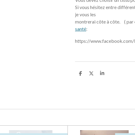
Si vous hésitez entre différen
je vous les
montrerai côte à côte. ( par
santé
:
https://www.facebook.com/
P
P
P
a
a
a
r
r
r
t
t
t
a
a
a
g
g
g
e
e
e
r
r
r