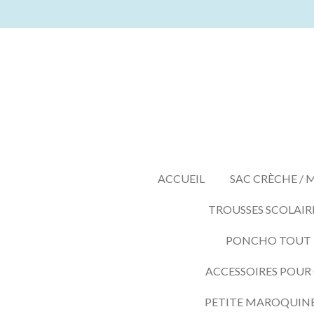
Passer
au
contenu
principal
ACCUEIL
SAC CRÈCHE / 
TROUSSES SCOLAIR
PONCHO TOUT LE
ACCESSOIRES POUR
PETITE MAROQUIN