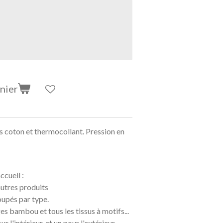
nier
s coton et thermocollant. Pression en
ccueil :
autres produits
oupés par type.
es bambou et tous les tissus à motifs...
r l'intérieur, et un pour l'extérieur.