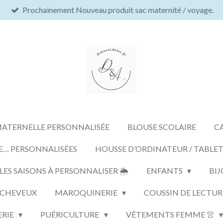
Prochainement Nouveau produit sac maternité / voyage.
MATERNELLE PERSONNALISÉE
BLOUSE SCOLAIRE
C
E… PERSONNALISÉES
HOUSSE D’ORDINATEUR / TABLE
S SAISONS À PERSONNALISER 🌦️
ENFANTS
BIJ
 CHEVEUX
MAROQUINERIE
COUSSIN DE LECTUR
ERIE
PUÉRICULTURE
VÊTEMENTS FEMME 👚