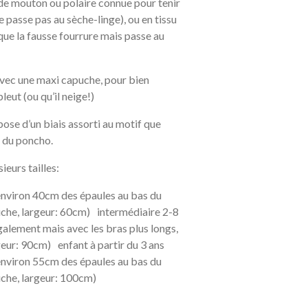
 de mouton ou polaire connue pour tenir
 passe pas au sèche-linge), ou en tissu
ue la fausse fourrure mais passe au
vec une maxi capuche, pour bien
pleut (ou qu’il neige!)
ose d’un biais assorti au motif que
tour du poncho.
eurs tailles:
viron 40cm des épaules au bas du
che, largeur: 60cm) intermédiaire 2-8
alement mais avec les bras plus longs,
eur: 90cm) enfant à partir du 3 ans
 environ 55cm des épaules au bas du
puche, largeur: 100cm)