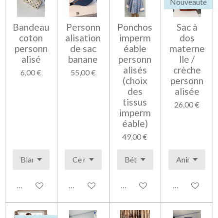
Nouveauté
Bandeau
Personn
Ponchos
Sac à
coton
alisation
imperm
dos
personn
de sac
éable
materne
alisé
banane
personn
lle /
alisés
crèche
6,00 €
55,00 €
(choix
personn
des
alisée
tissus
26,00 €
imperm
éable)
49,00 €
Voir les détails
Voir les détails
Voir les détails
Voir les détai