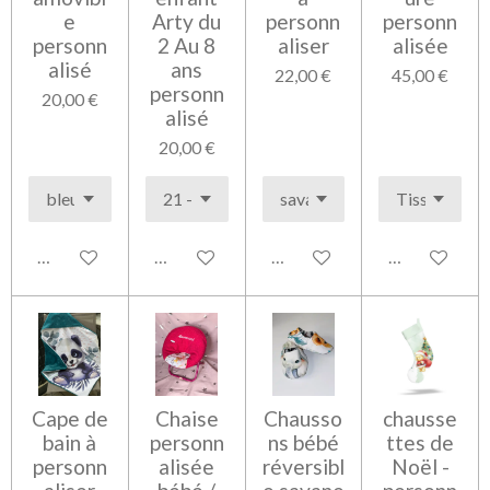
e
Arty du
personn
personn
personn
2 Au 8
aliser
alisée
alisé
ans
22,00 €
45,00 €
personn
20,00 €
alisé
20,00 €
Voir les détails
Voir les détails
Voir les détails
Voir les détai
Cape de
Chaise
Chausso
chausse
bain à
personn
ns bébé
ttes de
personn
alisée
réversibl
Noël -