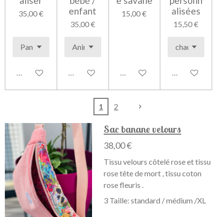
aliser
bébé /
e savane
personn
enfant
alisées
35,00 €
15,00 €
35,00 €
15,50 €
Voir les détails
Voir les détails
Voir les détails
Voir les détai
1
2
Sac banane velours
38,00 €
Tissu velours côtelé rose et tissu
rose tête de mort , tissu coton
rose fleuris .
3 Taille: standard / médium /XL