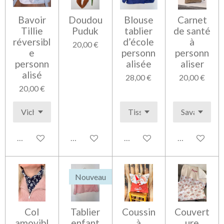
Bavoir
Doudou
Blouse
Carnet
Tillie
Puduk
tablier
de santé
réversibl
d’école
à
20,00 €
e
personn
personn
personn
alisée
aliser
alisé
28,00 €
20,00 €
20,00 €
Voir les détails
Ajouter au panier
Voir les détails
Voir les détai
Nouveau
Col
Tablier
Coussin
Couvert
amovibl
enfant
à
ure