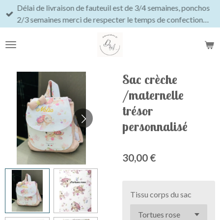
Délai de livraison de fauteuil est de 3/4 semaines, ponchos
Passer
2/3 semaines merci de respecter le temps de confection…
au
contenu
principal
Sac crèche
/maternelle
trésor
personnalisé
30,00 €
Tissu corps du sac