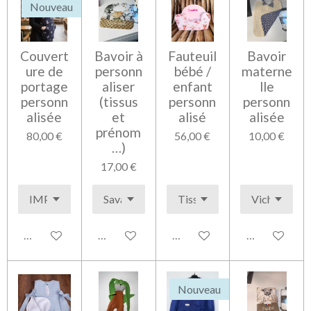
Nouveau
Couvert
Bavoir à
Fauteuil
Bavoir
ure de
personn
bébé /
materne
portage
aliser
enfant
lle
personn
(tissus
personn
personn
alisée
et
alisé
alisée
prénom
80,00 €
56,00 €
10,00 €
…)
17,00 €
Voir les détails
Voir les détails
Voir les détails
Voir les détai
Nouveau