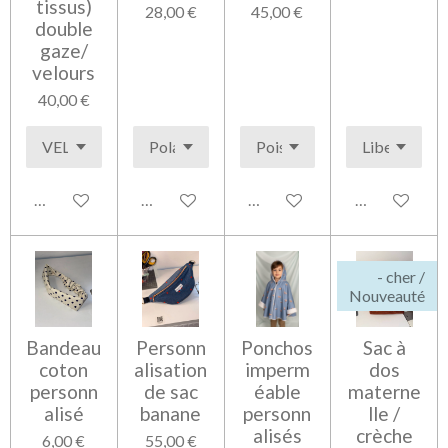
tissus)
28,00 €
45,00 €
double
gaze/
velours
40,00 €
Voir les détails
Voir les détails
Voir les détails
Voir les détai
- cher /
Nouveauté
Bandeau
Personn
Ponchos
Sac à
coton
alisation
imperm
dos
personn
de sac
éable
materne
alisé
banane
personn
lle /
alisés
crèche
6,00 €
55,00 €