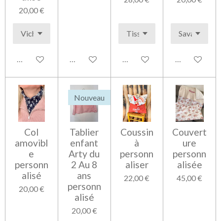
20,00 €
Voir les détails
Ajouter au panier
Voir les détails
Voir les détai
Nouveau
Col
Tablier
Coussin
Couvert
amovibl
enfant
à
ure
e
Arty du
personn
personn
personn
2 Au 8
aliser
alisée
alisé
ans
22,00 €
45,00 €
personn
20,00 €
alisé
20,00 €