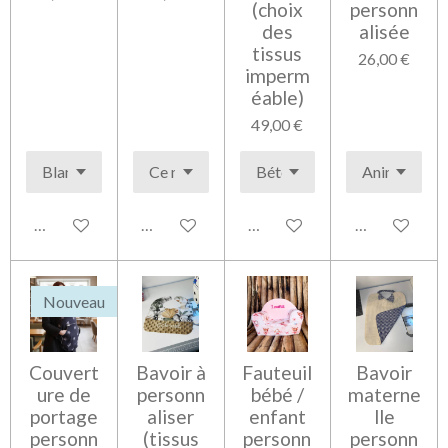
(choix
personn
des
alisée
tissus
26,00 €
imperm
éable)
49,00 €
Voir les détails
Voir les détails
Voir les détails
Voir les détai
Nouveau
Couvert
Bavoir à
Fauteuil
Bavoir
ure de
personn
bébé /
materne
portage
aliser
enfant
lle
personn
(tissus
personn
personn