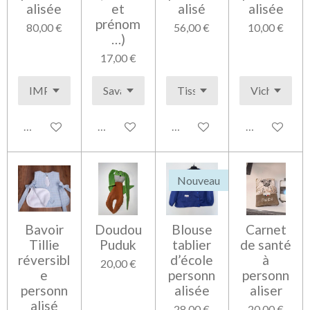
alisée
et
alisé
alisée
prénom
80,00 €
56,00 €
10,00 €
…)
17,00 €
Voir les détails
Voir les détails
Voir les détails
Voir les détai
Nouveau
Bavoir
Doudou
Blouse
Carnet
Tillie
Puduk
tablier
de santé
réversibl
d’école
à
20,00 €
e
personn
personn
personn
alisée
aliser
alisé
28,00 €
20,00 €