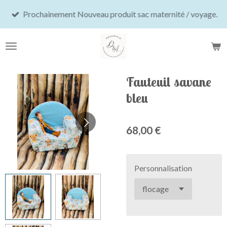
Passer
Prochainement Nouveau produit sac maternité / voyage.
au
contenu
principal
Fauteuil savane
bleu
68,00 €
Personnalisation