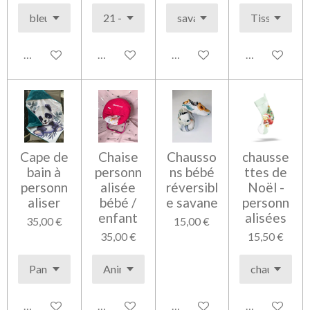
Voir les détails
Voir les détails
Voir les détails
Voir les détai
Cape de
Chaise
Chausso
chausse
bain à
personn
ns bébé
ttes de
personn
alisée
réversibl
Noël -
aliser
bébé /
e savane
personn
enfant
alisées
35,00 €
15,00 €
35,00 €
15,50 €
Voir les détails
Voir les détails
Voir les détails
Voir les détai