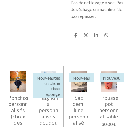
Pas de nettoyage à sec, Pas
de séchage en machine, Ne
pas repasser.
P
P
P
P
a
a
a
a
r
r
r
r
t
t
t
t
a
a
a
a
g
g
g
g
e
e
e
e
r
r
r
r
Nouveautés
Nouveau
Nouveau
en choix
tissu
éponge
Ponchos
Peignoir
Sac
Trousse
personn
s
demi
pot
alisés
personn
lune
personn
(choix
alisés
personn
alisable
des
doudou
alisé
30,00 €