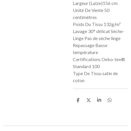
Largeur (Laize)156 cm
Unité De Vente 50
centimètres
Poids Du Tissu 132g/m²
Lavage 30° délicat Sèche-
Linge Pas de sèche linge
Repassage Basse
température
Certifications Oeko-tex®
Standard 100
Type De Tissu satin de
coton
P
P
P
P
a
a
a
a
r
r
r
r
t
t
t
t
a
a
a
a
g
g
g
g
e
e
e
e