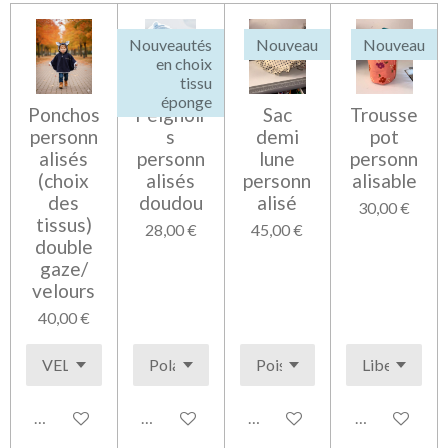
r
r
r
r
Nouveautés
Nouveau
Nouveau
en choix
tissu
éponge
Ponchos
Peignoir
Sac
Trousse
personn
s
demi
pot
alisés
personn
lune
personn
(choix
alisés
personn
alisable
des
doudou
alisé
30,00 €
tissus)
28,00 €
45,00 €
double
gaze/
velours
40,00 €
Voir les détails
Voir les détails
Voir les détails
Voir les détai