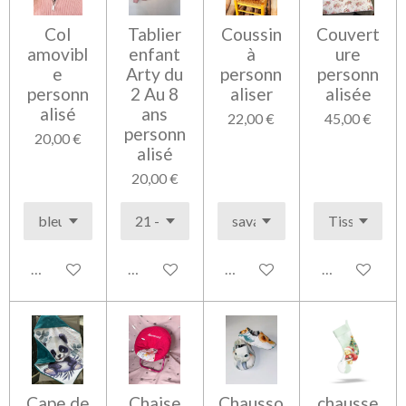
Col
Tablier
Coussin
Couvert
amovibl
enfant
à
ure
e
Arty du
personn
personn
personn
2 Au 8
aliser
alisée
alisé
ans
22,00 €
45,00 €
personn
20,00 €
alisé
20,00 €
Voir les détails
Voir les détails
Voir les détails
Voir les détai
Cape de
Chaise
Chausso
chausse