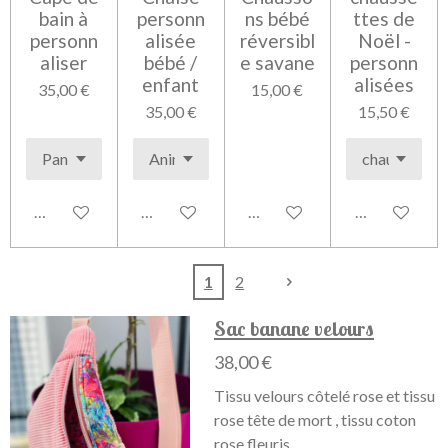
bain à
personn
ns bébé
ttes de
personn
alisée
réversibl
Noël -
aliser
bébé /
e savane
personn
enfant
alisées
35,00 €
15,00 €
35,00 €
15,50 €
Voir les détails
Voir les détails
Voir les détails
Voir les détai
1
2
Sac banane velours
38,00 €
Tissu velours côtelé rose et tissu
rose tête de mort , tissu coton
rose fleuris .