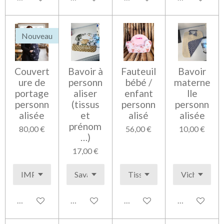
Nouveau
Couvert
Bavoir à
Fauteuil
Bavoir
ure de
personn
bébé /
materne
portage
aliser
enfant
lle
personn
(tissus
personn
personn
alisée
et
alisé
alisée
prénom
80,00 €
56,00 €
10,00 €
…)
17,00 €
Voir les détails
Voir les détails
Voir les détails
Voir les détai