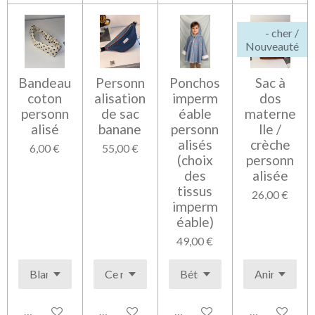
- cher /
Nouveauté
Bandeau
Personn
Ponchos
Sac à
coton
alisation
imperm
dos
personn
de sac
éable
materne
alisé
banane
personn
lle /
alisés
crèche
6,00 €
55,00 €
(choix
personn
des
alisée
tissus
26,00 €
imperm
éable)
49,00 €
Voir les détails
Voir les détails
Voir les détails
Voir les détai