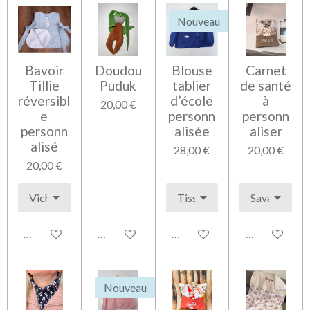
Nouveau
Bavoir
Doudou
Blouse
Carnet
Tillie
Puduk
tablier
de santé
réversibl
d’école
à
20,00 €
e
personn
personn
personn
alisée
aliser
alisé
28,00 €
20,00 €
20,00 €
Voir les détails
Ajouter au panier
Voir les détails
Voir les détai
Nouveau