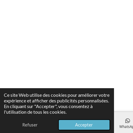
Ce site Web utilise des cookies pour améliorer votre
expérience et afficher des publicités personnalisées.
En cliquant sur "Accepter", vous consentez à
l'utilisation de tous les cookies.
Refuser
Accepter
E-mail
Téléphone
Carte
Facebook
WhatsA