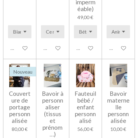
imperm
éable)
49,00 €
Voir les détails
Voir les détails
Voir les détails
Voir les détai
Nouveau
Couvert
Bavoir à
Fauteuil
Bavoir
ure de
personn
bébé /
materne
portage
aliser
enfant
lle
personn
(tissus
personn
personn
alisée
et
alisé
alisée
prénom
80,00 €
56,00 €
10,00 €
…)