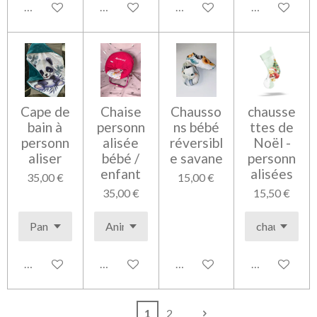
Voir les détails
Voir les détails
Voir les détails
Voir les détai
Cape de
Chaise
Chausso
chausse
bain à
personn
ns bébé
ttes de
personn
alisée
réversibl
Noël -
aliser
bébé /
e savane
personn
enfant
alisées
35,00 €
15,00 €
35,00 €
15,50 €
Voir les détails
Voir les détails
Voir les détails
Voir les détai
1
2