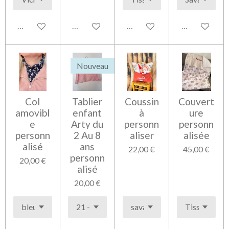
Voir les détails
Ajouter au panier
Voir les détails
Voir les détai
Nouveau
Col
Tablier
Coussin
Couvert
amovibl
enfant
à
ure
e
Arty du
personn
personn
personn
2 Au 8
aliser
alisée
alisé
ans
22,00 €
45,00 €
personn
20,00 €
alisé
20,00 €