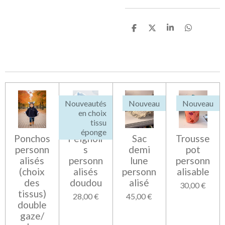
P
P
P
P
a
a
a
a
r
r
r
r
t
t
t
t
a
a
a
a
g
g
g
g
e
e
e
e
r
r
r
r
Nouveautés
Nouveau
Nouveau
en choix
tissu
éponge
Ponchos
Peignoir
Sac
Trousse
personn
s
demi
pot
alisés
personn
lune
personn
(choix
alisés
personn
alisable
des
doudou
alisé
30,00 €
tissus)
28,00 €
45,00 €
double
gaze/