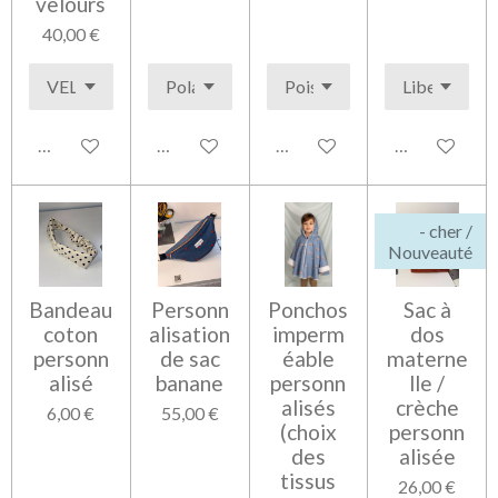
velours
40,00 €
Voir les détails
Voir les détails
Voir les détails
Voir les détai
- cher /
Nouveauté
Bandeau
Personn
Ponchos
Sac à
coton
alisation
imperm
dos
personn
de sac
éable
materne
alisé
banane
personn
lle /
alisés
crèche
6,00 €
55,00 €
(choix
personn
des
alisée
tissus
26,00 €