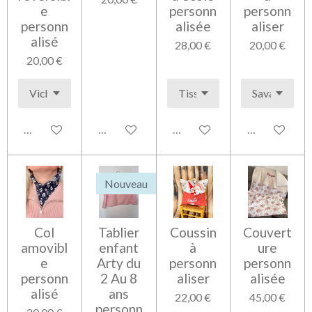
e
personn
personn
personn
alisée
aliser
alisé
28,00 €
20,00 €
20,00 €
Voir les détails
Ajouter au panier
Voir les détails
Voir les détai
Nouveau
Col
Tablier
Coussin
Couvert
amovibl
enfant
à
ure
e
Arty du
personn
personn
personn
2 Au 8
aliser
alisée
alisé
ans
22,00 €
45,00 €
personn