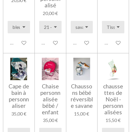
20,00 €
alisé
20,00 €
Voir les détails
Voir les détails
Voir les détails
Voir les détai
Cape de
Chaise
Chausso
chausse
bain à
personn
ns bébé
ttes de
personn
alisée
réversibl
Noël -
aliser
bébé /
e savane
personn
enfant
alisées
35,00 €
15,00 €
35,00 €
15,50 €