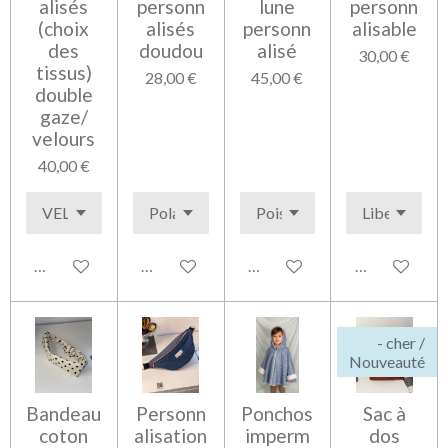
alisés
personn
lune
personn
(choix
alisés
personn
alisable
des
doudou
alisé
30,00 €
tissus)
28,00 €
45,00 €
double
gaze/
velours
40,00 €
Voir les détails
Voir les détails
Voir les détails
Voir les détai
- cher /
Nouveauté
Bandeau
Personn
Ponchos
Sac à
coton
alisation
imperm
dos