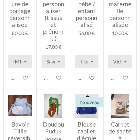
ure de
personn
bébé /
materne
portage
aliser
enfant
lle
personn
(tissus
personn
personn
alisée
et
alisé
alisée
prénom
80,00 €
56,00 €
10,00 €
…)
17,00 €
Voir les détails
Voir les détails
Voir les détails
Voir les détai
Nouveau
Bavoir
Doudou
Blouse
Carnet
Tillie
Puduk
tablier
de santé
réversibl
d’école
à
20,00 €