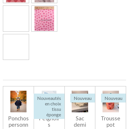
Nouveautés
Nouveau
Nouveau
en choix
tissu
éponge
Ponchos
Peignoir
Sac
Trousse
personn
s
demi
pot