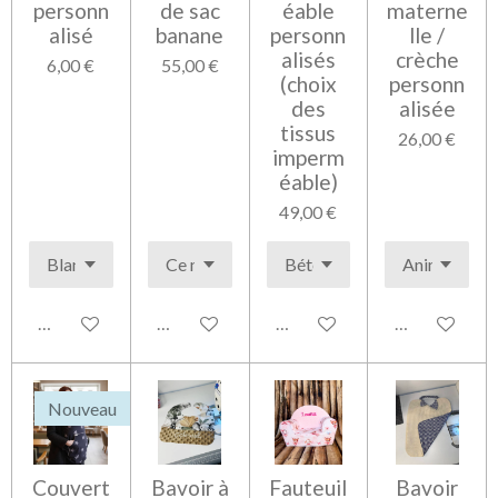
personn
de sac
éable
materne
alisé
banane
personn
lle /
alisés
crèche
6,00 €
55,00 €
(choix
personn
des
alisée
tissus
26,00 €
imperm
éable)
49,00 €
Voir les détails
Voir les détails
Voir les détails
Voir les détai
Nouveau
Couvert
Bavoir à
Fauteuil
Bavoir