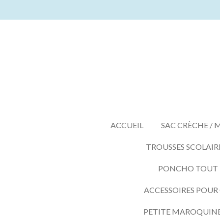
Passer
au
contenu
principal
ACCUEIL
SAC CRÈCHE / 
TROUSSES SCOLAIR
PONCHO TOUT LE
ACCESSOIRES POUR
PETITE MAROQUIN