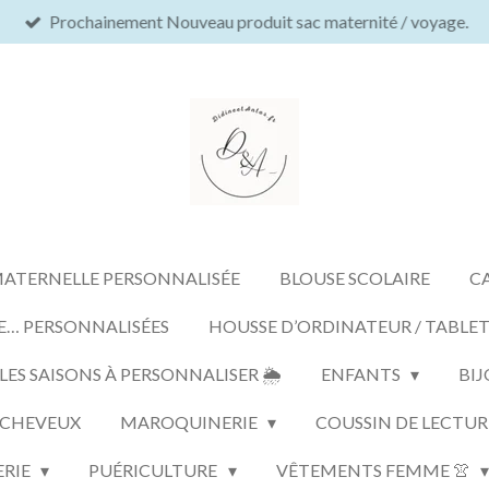
Prochainement Nouveau produit sac maternité / voyage.
MATERNELLE PERSONNALISÉE
BLOUSE SCOLAIRE
C
E… PERSONNALISÉES
HOUSSE D’ORDINATEUR / TABLE
S SAISONS À PERSONNALISER 🌦️
ENFANTS
BIJ
 CHEVEUX
MAROQUINERIE
COUSSIN DE LECTUR
ERIE
PUÉRICULTURE
VÊTEMENTS FEMME 👚