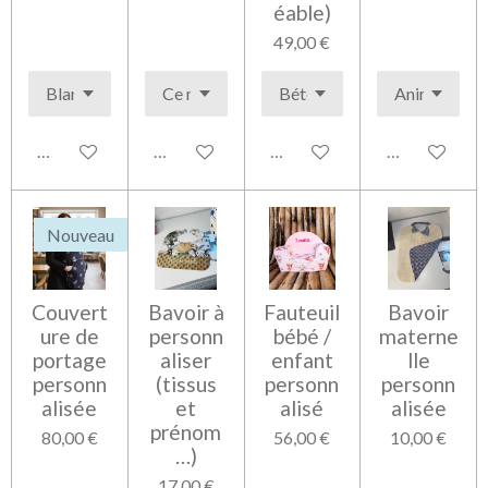
éable)
49,00 €
Voir les détails
Voir les détails
Voir les détails
Voir les détai
Nouveau
Couvert
Bavoir à
Fauteuil
Bavoir
ure de
personn
bébé /
materne
portage
aliser
enfant
lle
personn
(tissus
personn
personn
alisée
et
alisé
alisée
prénom
80,00 €
56,00 €
10,00 €
…)
17,00 €