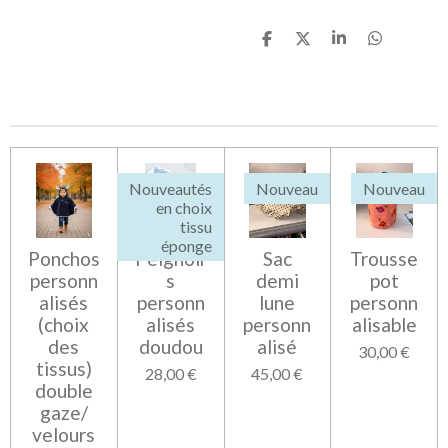
P
P
P
P
a
a
a
a
r
r
r
r
t
t
t
t
a
a
a
a
g
g
g
g
e
e
e
e
r
r
r
r
Nouveautés
Nouveau
Nouveau
en choix
tissu
éponge
Ponchos
Peignoir
Sac
Trousse
personn
s
demi
pot
alisés
personn
lune
personn
(choix
alisés
personn
alisable
des
doudou
alisé
30,00 €
tissus)
28,00 €
45,00 €
double
gaze/
velours