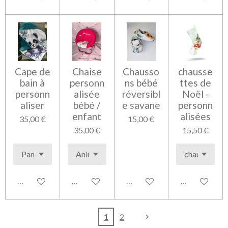
Cape de
Chaise
Chausso
chausse
bain à
personn
ns bébé
ttes de
personn
alisée
réversibl
Noël -
aliser
bébé /
e savane
personn
enfant
alisées
35,00 €
15,00 €
35,00 €
15,50 €
Voir les détails
Voir les détails
Voir les détails
Voir les détai
1
2