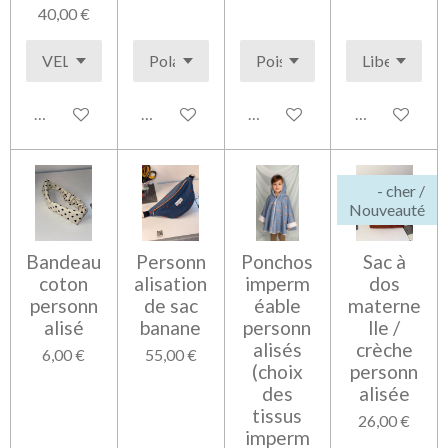
40,00 €
Voir les détails
Voir les détails
Voir les détails
Voir les détai
- cher /
Nouveauté
Bandeau
Personn
Ponchos
Sac à
coton
alisation
imperm
dos
personn
de sac
éable
materne
alisé
banane
personn
lle /
alisés
crèche
6,00 €
55,00 €
(choix
personn
des
alisée
tissus
26,00 €
imperm