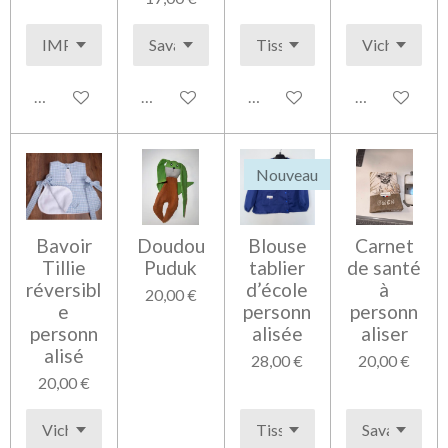
Voir les détails
Voir les détails
Voir les détails
Voir les détai
Nouveau
Bavoir
Doudou
Blouse
Carnet
Tillie
Puduk
tablier
de santé
réversibl
d’école
à
20,00 €
e
personn
personn
personn
alisée
aliser
alisé
28,00 €
20,00 €
20,00 €