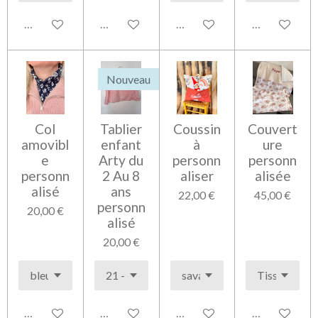
Voir les détails
Ajouter au panier
Voir les détails
Voir les détai
Nouveau
Col
Tablier
Coussin
Couvert
amovibl
enfant
à
ure
e
Arty du
personn
personn
personn
2 Au 8
aliser
alisée
alisé
ans
22,00 €
45,00 €
personn
20,00 €
alisé
20,00 €
Voir les détails
Voir les détails
Voir les détails
Voir les détai