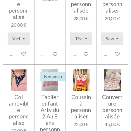
e
personn
personn
personn
alisée
aliser
alisé
28,00 €
20,00 €
20,00 €
Voir les détails
Ajouter au panier
Voir les détails
Voir les détai
Nouveau
Col
Tablier
Coussin
Couvert
amovibl
enfant
à
ure
e
Arty du
personn
personn
personn
2 Au 8
aliser
alisée
alisé
ans
22,00 €
45,00 €
personn
20,00 €