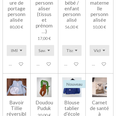
ure de
personn
bébé /
materne
portage
aliser
enfant
lle
personn
(tissus
personn
personn
alisée
et
alisé
alisée
prénom
80,00 €
56,00 €
10,00 €
…)
17,00 €
Voir les détails
Voir les détails
Voir les détails
Voir les détai
Nouveau
Bavoir
Doudou
Blouse
Carnet
Tillie
Puduk
tablier
de santé
réversibl
d’école
à
20,00 €