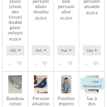
alisés
personn
lune
personn
(choix
alisés
personn
alisable
des
doudou
alisé
30,00 €
tissus)
28,00 €
45,00 €
double
gaze/
velours
40,00 €
Voir les détails
Voir les détails
Voir les détails
Voir les détai
- cher /
Nouveauté
Bandeau
Personn
Ponchos
Sac à
coton
alisation
imperm
dos