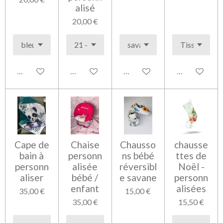
alisé
20,00 €
Voir les détails
Voir les détails
Voir les détails
Voir les détai
Cape de
Chaise
Chausso
chausse
bain à
personn
ns bébé
ttes de
personn
alisée
réversibl
Noël -
aliser
bébé /
e savane
personn
enfant
alisées
35,00 €
15,00 €
35,00 €
15,50 €