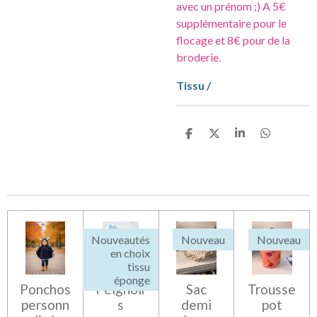
avec un prénom ;) A 5€
supplémentaire pour le
flocage et 8€ pour de la
broderie.
Tissu /
P
P
P
P
a
a
a
a
r
r
r
r
t
t
t
t
a
a
a
a
g
g
g
g
e
e
e
e
r
r
r
r
Nouveautés
Nouveau
Nouveau
en choix
tissu
éponge
Ponchos
Peignoir
Sac
Trousse
personn
s
demi
pot