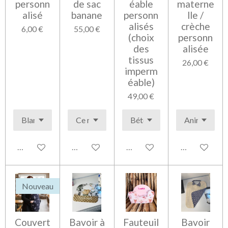
personn
de sac
éable
materne
alisé
banane
personn
lle /
alisés
crèche
6,00 €
55,00 €
(choix
personn
des
alisée
tissus
26,00 €
imperm
éable)
49,00 €
Voir les détails
Voir les détails
Voir les détails
Voir les détai
Nouveau
Couvert
Bavoir à
Fauteuil
Bavoir