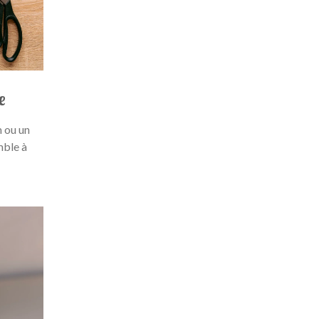
e
m ou un
mble à