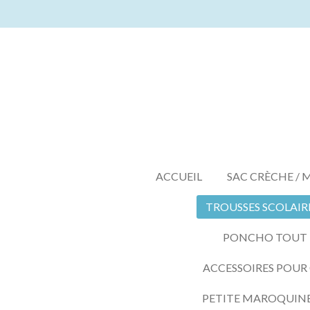
Passer
au
contenu
principal
ACCUEIL
SAC CRÈCHE / 
TROUSSES SCOLAIR
PONCHO TOUT LE
ACCESSOIRES POUR
PETITE MAROQUIN