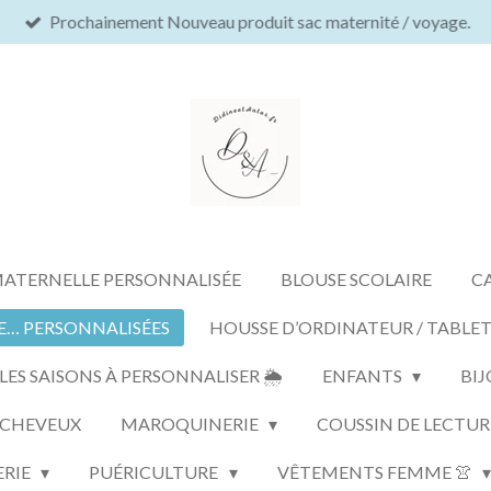
Prochainement Nouveau produit sac maternité / voyage.
MATERNELLE PERSONNALISÉE
BLOUSE SCOLAIRE
C
E… PERSONNALISÉES
HOUSSE D’ORDINATEUR / TABLE
S SAISONS À PERSONNALISER 🌦️
ENFANTS
BIJ
 CHEVEUX
MAROQUINERIE
COUSSIN DE LECTUR
ERIE
PUÉRICULTURE
VÊTEMENTS FEMME 👚